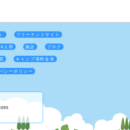
）
フリーテントサイト
 4人用
施設
ブログ
図
キャンプ場料金表
バシーポリシー
2095