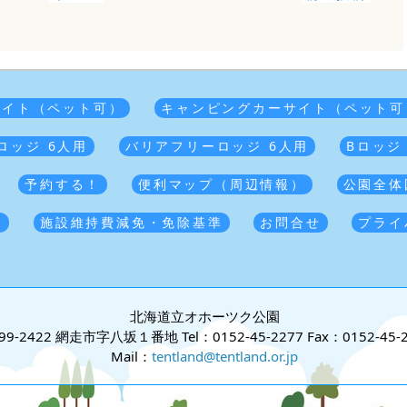
サイト（ペット可）
キャンピングカーサイト（ペット可
ロッジ 6人用
バリアフリーロッジ 6人用
Bロッジ
予約する！
便利マップ（周辺情報）
公園全体
覧
施設維持費減免・免除基準
お問合せ
プライ
北海道立オホーツク公園
99-2422 網走市字八坂１番地
Tel：0152-45-2277
Fax：0152-45-
Mail：
tentland@tentland.or.jp