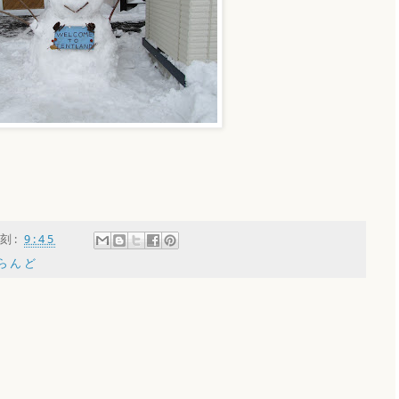
刻:
9:45
らんど