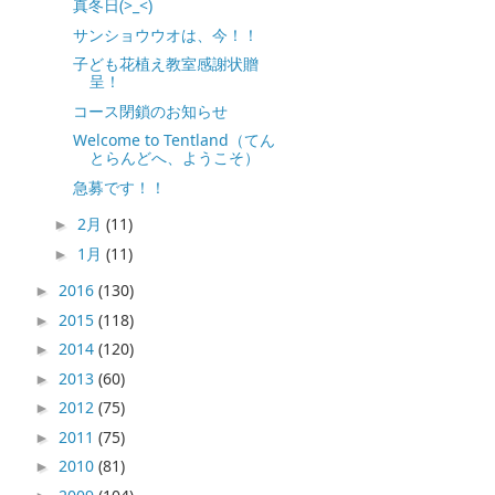
真冬日(>_<)
サンショウウオは、今！！
子ども花植え教室感謝状贈
呈！
コース閉鎖のお知らせ
Welcome to Tentland（てん
とらんどへ、ようこそ）
急募です！！
2月
(11)
►
1月
(11)
►
2016
(130)
►
2015
(118)
►
2014
(120)
►
2013
(60)
►
2012
(75)
►
2011
(75)
►
2010
(81)
►