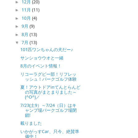
12月
(20)
►
11月
(11)
►
10月
(4)
►
9月
(9)
►
8月
(13)
►
7月
(13)
▼
101匹ワンちゃんの犬だー♪
サンショウウオと一緒
8月のイベント情報！
リコーラグビー部！リフレッ
ッシュ！パークゴルフ体験
夏！アウトドアinてんとらんど
の写真がまとまりました～
(^O^)／
7/23(土9）～7/24（日）はキ
ャンプ場パークゴルフ場閉
鎖!
載りました
いかがっすCar、只今、絶賛準
備中！