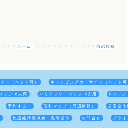
ホーム
前の投稿
サイト（ペット可）
キャンピングカーサイト（ペット可
ロッジ 6人用
バリアフリーロッジ 6人用
Bロッジ
予約する！
便利マップ（周辺情報）
公園全体
覧
施設維持費減免・免除基準
お問合せ
プライ