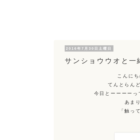
2016年7月30日土曜日
サンショウウオと一
こんにち
てんとらん
今日とーーーーっ
あま
「触っ