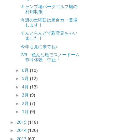
キャンプ場パークゴルフ場の
利用制限！
今週の土曜日は屋台カー登場
します！
てんとらんどで彩雲見ちゃい
ました！
今年も見に来てね♪
7/9 色んな瓶でスノードーム
作り体験 中止！
6月
(10)
►
5月
(12)
►
4月
(13)
►
3月
(9)
►
2月
(7)
►
1月
(9)
►
2015
(118)
►
2014
(120)
►
2013
(60)
►