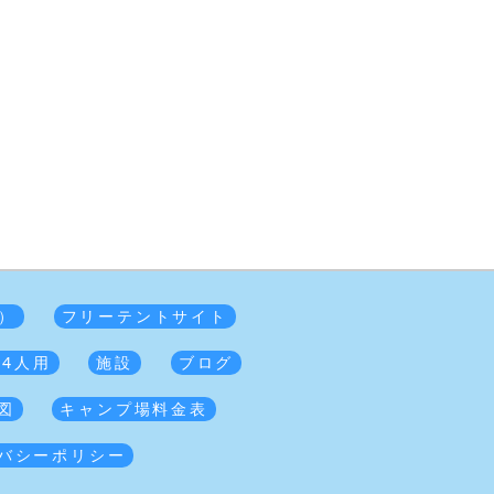
）
フリーテントサイト
 4人用
施設
ブログ
図
キャンプ場料金表
バシーポリシー