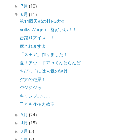
7月
(10)
►
6月
(11)
▼
第14回天都の杜PG大会
Volks Wagen 格好いい！！
缶蹴りアイス！！
癒されますよ
「スモア」作りました！
夏！アウトドアinてんとらんど
ちびっ子には人気の遊具
夕方の絶景！
ジジジジっ
キャンプごっこ
子ども花植え教室
5月
(24)
►
4月
(15)
►
2月
(5)
►
1月
(3)
►