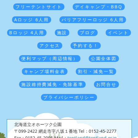
フリーテントサイト
デイキャンプ・BBQ
Aロッジ 6人用
バリアフリーロッジ 6人用
Bロッジ 4人用
施設
ブログ
イベント
アクセス
予約する！
便利マップ（周辺情報）
公園全体図
キャンプ場料金表
割引・減免一覧
施設維持費減免・免除基準
お問合せ
プライバシーポリシー
北海道立オホーツク公園
〒099-2422 網走市字八坂１番地
Tel：0152-45-2277
Fax：0152-45-2095
Mail：
tentland@tentland.or.jp